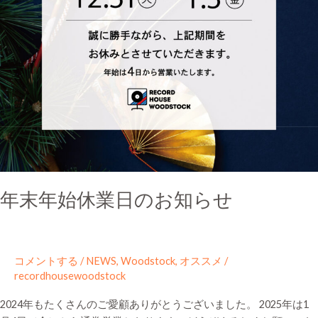
知
ら
せ
年末年始休業日のお知らせ
コメントする
/
NEWS
,
Woodstock
,
オススメ
/
recordhousewoodstock
2024年もたくさんのご愛顧ありがとうございました。 2025年は1