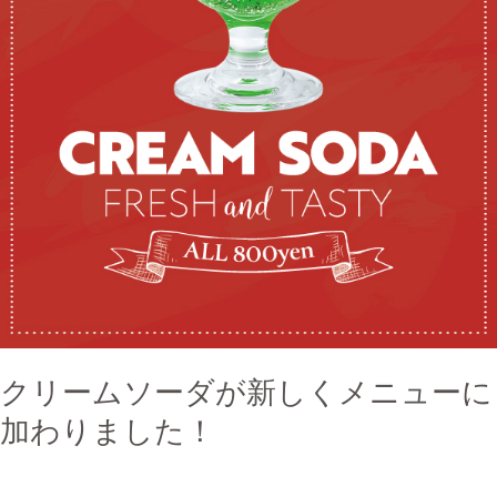
ュ
ー
に
加
わ
り
ま
し
た！
クリームソーダが新しくメニューに
加わりました！