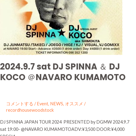
KUMAMOTO
2024.9.7 sat DJ SPINNA ＆ DJ
KOCO ＠NAVARO KUMAMOTO
コメントする
/
Event
,
NEWS
,
オススメ
/
recordhousewoodstock
DJ SPINNA JAPAN TOUR 2024 PRESENTED by DGMW 2024.9.7
sat 19:00- @NAVARO KUMAMOTOADV:¥3,500 DOOR:¥4,000