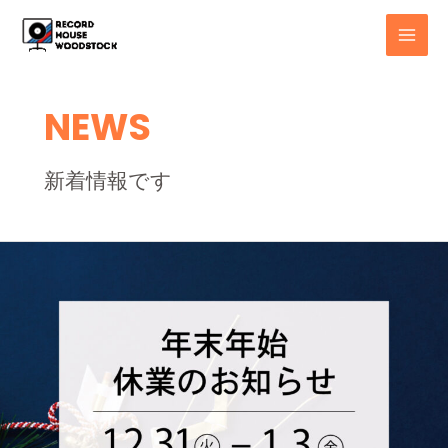
内
MAI
容
MEN
を
ス
キ
NEWS
ッ
プ
新着情報です
年
末
年
始
休
業
日
の
お