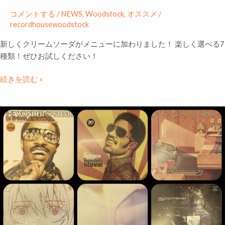
コメントする
/
NEWS
,
Woodstock
,
オススメ
/
recordhousewoodstock
新しくクリームソーダがメニューに加わりました！ 楽しく選べる7
種類！ぜひお試しください！
続きを読む »
【毎
週
月
曜
更
新】
2024.10.21
Web
Shop
に