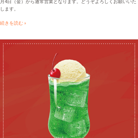
月4日（金）から通常営業となります。どうぞよろしくお願いいた
します。
続きを読む »
ク
リ
ー
ム
ソ
ー
ダ
が
新
し
く
メ
ニ