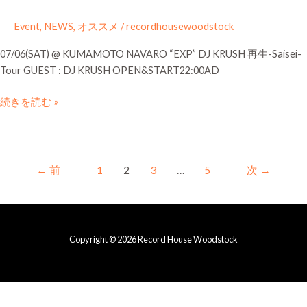
Event
,
NEWS
,
オススメ
/
recordhousewoodstock
07/06(SAT) @ KUMAMOTO NAVARO “EXP” DJ KRUSH 再生-Saisei-
Tour GUEST : DJ KRUSH OPEN&START22:00AD
続きを読む »
←
前
1
2
3
…
5
次
→
Copyright © 2026 Record House Woodstock