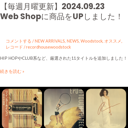
【毎週月曜更新】2024.09.23
Web Shopに商品をUPしました！
コメントする
/
NEW ARRIVALS
,
NEWS
,
Woodstock
,
オススメ
,
レコード
/
recordhousewoodstock
HIP HOPやCLUB系など、厳選された11タイトルを追加しました！
続きを読む »
【毎
週
月
曜
更
新】