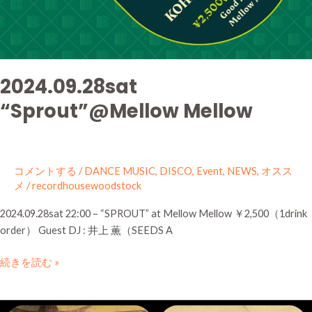
2024.09.28sat
“Sprout”@Mellow Mellow
コメントする
/
DANCE MUSIC
,
DISCO
,
Event
,
NEWS
,
オスス
メ
/
recordhousewoodstock
2024.09.28sat 22:00 – “SPROUT” at Mellow Mellow ￥2,500（1drink
order） Guest DJ : 井上 薫（SEEDS A
続きを読む »
【毎