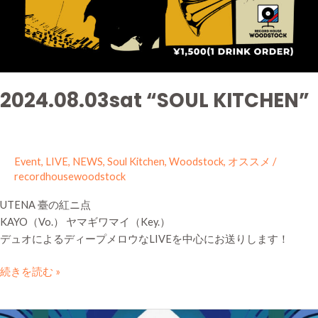
2024.08.03sat “SOUL KITCHEN”
Event
,
LIVE
,
NEWS
,
Soul Kitchen
,
Woodstock
,
オススメ
/
recordhousewoodstock
UTENA 臺の紅ニ点
KAYO（Vo.） ヤマギワマイ（Key.）
デュオによるディープメロウなLIVEを中心にお送りします！
続きを読む »
Mellow