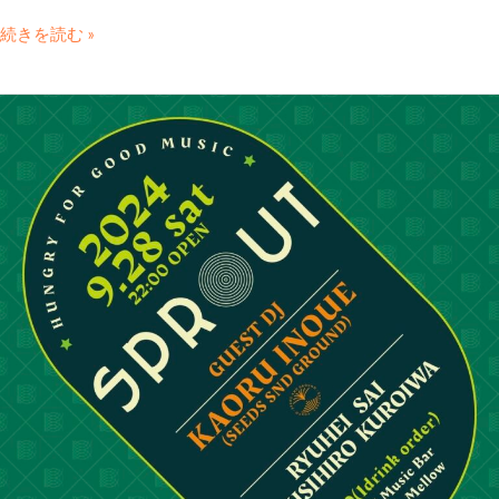
続きを読む »
2024.09.28sat
“Sprout”@Mellow
Mellow