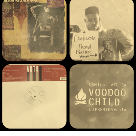
週
月
曜
更
新】
2024.09.23
Web
Shop
に
商
品
を
UP
し
ま
し
た！