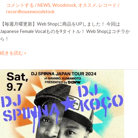
コメントする
/
NEWS
,
Woodstock
,
オススメ
,
レコード
/
recordhousewoodstock
【毎週月曜更新】Web Shopに商品をUPしました！ 今回は
Japanese Female Vocalものを9タイトル！ Web Shopはコチラか
ら！
続きを読む »
2024.9.7
sat
DJ
SPINNA
＆
DJ
KOCO
＠
NAVARO