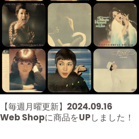
2024.09.16
Web
Shop
に
商
品
を
UP
し
ま
し
た！
【毎週月曜更新】2024.09.16
Web Shopに商品をUPしました！