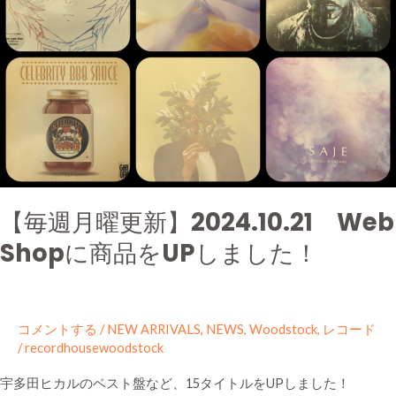
商
品
を
UP
し
ま
し
た！
【毎週月曜更新】2024.10.21 Web
Shopに商品をUPしました！
コメントする
/
NEW ARRIVALS
,
NEWS
,
Woodstock
,
レコード
/
recordhousewoodstock
宇多田ヒカルのベスト盤など、15タイトルをUPしました！