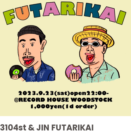
JIN
FUTARIKAI
3104st & JIN FUTARIKAI