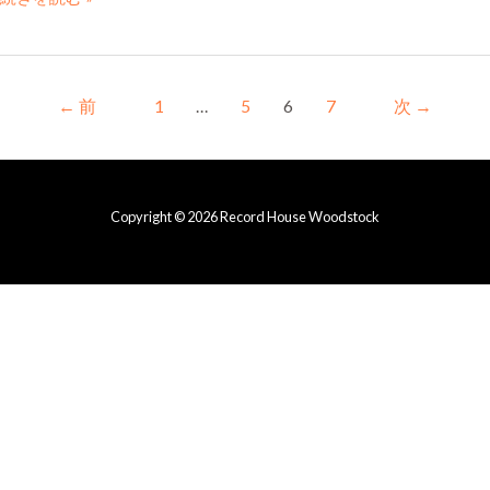
←
前
1
…
5
6
7
次
→
Copyright © 2026 Record House Woodstock