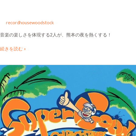
recordhousewoodstock
音楽の楽しさを体現する2人が、熊本の夜を熱くする！
続きを読む »
SUPER
GOOD
GO!BACK!!JAMP!!