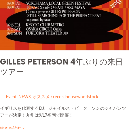
GILLES PETERSON 4年ぶりの来日
ツアー
Event
,
NEWS
,
オススメ
/
recordhousewoodstock
イギリスを代表するDJ、ジャイルス・ピーターソンのジャパンツ
アーが決定！九州は9/17福岡で開催！
続きを読む »