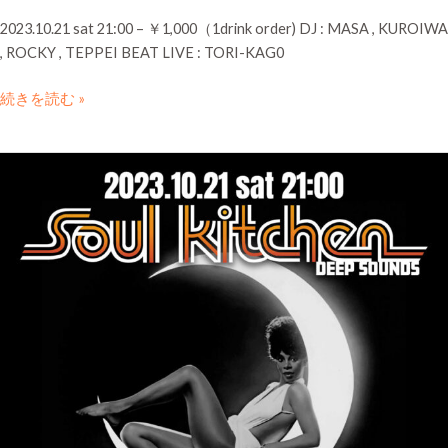
2023.10.21 sat 21:00 – ￥1,000（1drink order) DJ : MASA , KUROIWA
, ROCKY , TEPPEI BEAT LIVE : TORI-KAG0
続きを読む »
SOUL
KITCHEN
deep
sounds
#4