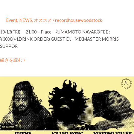
Event
,
NEWS
,
オススメ
/
recordhousewoodstock
10/13(FRI) 21:00 – Place : KUMAMOTO NAVAROFEE :
¥3000(+1DRINK ORDER) GUEST DJ : MIXMASTER MORRIS
SUPPOR
続きを読む »
2023.10.14
FLY
SUPPORT
at
NAVARO