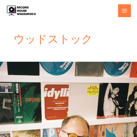
内
MAI
容
MEN
を
ス
キ
ウッドストック
ッ
プ
ALEX
FROM
TOKYO
Japan
Vibrations
Vol.1
TOUR
IN
KUMAMOTO