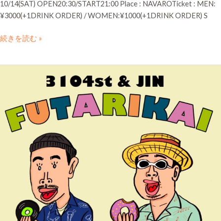
10/14(SAT) OPEN20:30/START21:00 Place : NAVAROTicket : MEN:
¥3000(+1DRINK ORDER) / WOMEN:¥1000(+1DRINK ORDER) S
続きを読む »
3104st
&
JIN
FUTARIKAI