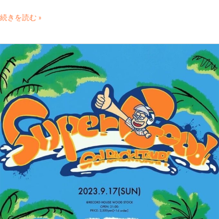
続きを読む »
SUPER
GOOD
GO!BACK!!JAMP!!