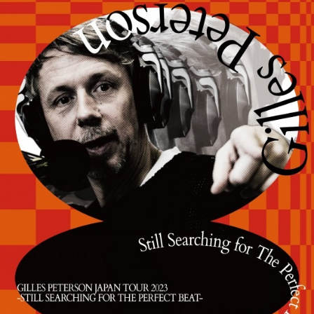
GILLES
PETERSON
4
年
ぶ
り
の
来
日
ツ
ア
ー