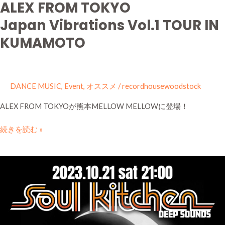
ALEX FROM TOKYO
Japan Vibrations Vol.1 TOUR IN
KUMAMOTO
DANCE MUSIC
,
Event
,
オススメ
/
recordhousewoodstock
ALEX FROM TOKYOが熊本MELLOW MELLOWに登場！
続きを読む »
SOUL
KITCHEN
deep
sounds#4