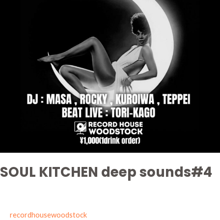
SOUL KITCHEN deep sounds#4
recordhousewoodstock