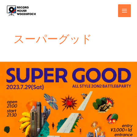
内
MAI
容
MEN
を
ス
キ
スーパーグッド
ッ
プ
2023.07.29
sat
SUPER
GOOD
ALL
STYLE
2ON2
BATTLE&PARTY