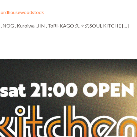
cordhousewoodstock
ASA , NOG , Kuroiwa , JIN , ToRI-KAGO 久々のSOUL KITCHE […]