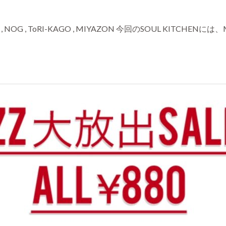
y. MASA , NOG , ToRI-KAGO , MIYAZON 今回のSOUL KITCHENには、