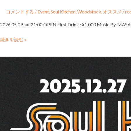
コメントする
/
Event
,
Soul Kitchen
,
Woodstock
,
オススメ
/
re
2026.05.09 sat 21:00 OPEN First Drink : ¥1,000 Music By. M
続きを読む »
2025.12.27
sat
SOUL
KITCHEN