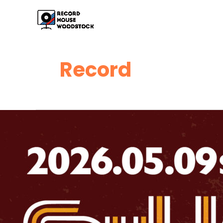
内
容
を
ス
キ
Record
ッ
プ
2026.05.09
sat
SOUL
KITCHEN