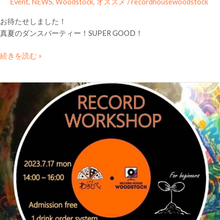
Event
,
NEWS
,
Woodstock
,
オススメ
/
recordhousewoodstock
お待たせしました！
真夏のダンスパーティー！SUPER GOOD！
続きを読む »
Woodstock・
わ
ら
し
べ
合
同
ワ
ー
ク
シ
ョ