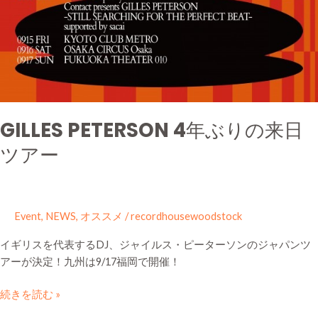
GILLES PETERSON 4年ぶりの来日
ツアー
Event
,
NEWS
,
オススメ
/
recordhousewoodstock
イギリスを代表するDJ、ジャイルス・ピーターソンのジャパンツ
アーが決定！九州は9/17福岡で開催！
続きを読む »