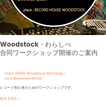
ッ
プ
開
催
の
ご
案
Woodstock・わらしべ
内
合同ワークショップ開催のご案内
Event
,
NEWS
,
Woodstock
,
Workshop
/
recordhousewoodstock
レコード初心者のためのワークショップです。
続きを読む »