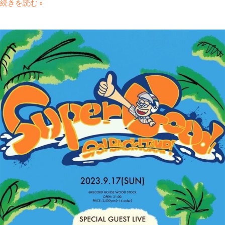
続きを読む »
SUPER
GOOD
GO!BACK!!JAMP!!