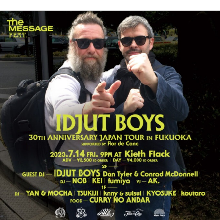
2023.07.14
fri
IDJUT
BOYS
in
FUKUOKA