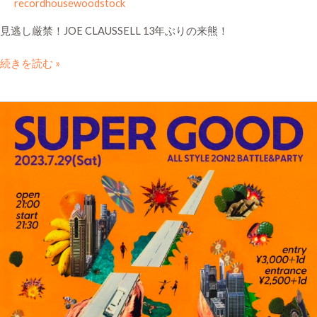
recordhousewoodstock
見逃し厳禁！JOE CLAUSSELL 13年ぶりの来熊！
続きを読む »
2023.07.29
sat
SUPER
GOOD
ALL
STYLE
2ON2
BATTLE&PARTY