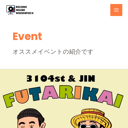
内
MAI
容
MEN
を
ス
キ
Event
ッ
プ
オススメイベントの紹介です
3104st
&
JIN
FUTARIKAI