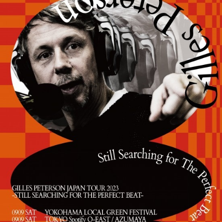
4
年
ぶ
り
の
来
日
ツ
ア
ー