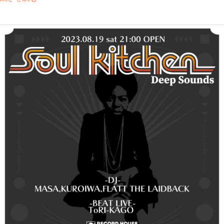
Soul
Kitchen
Deep
Sounds
vol.4