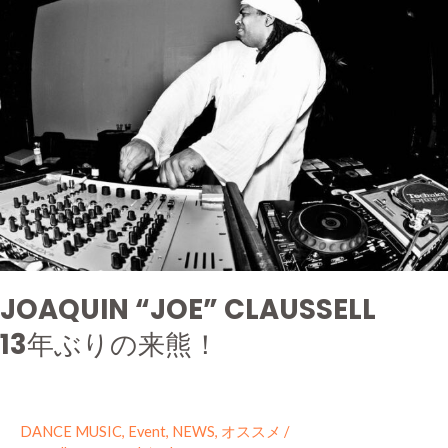
CLAUSSELL
13
年
ぶ
り
の
来
熊！
JOAQUIN “JOE” CLAUSSELL
13年ぶりの来熊！
DANCE MUSIC
,
Event
,
NEWS
,
オススメ
/